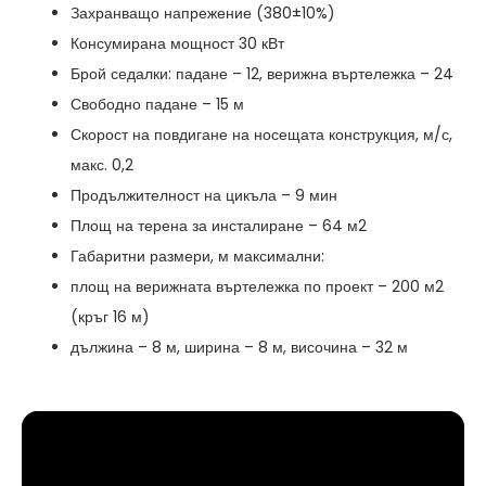
Захранващо напрежение (380±10%)
Консумирана мощност 30 кВт
Брой седалки: падане – 12, верижна въртележка – 24
Свободно падане – 15 м
Скорост на повдигане на носещата конструкция, м/с,
макс. 0,2
Продължителност на цикъла – 9 мин
Площ на терена за инсталиране – 64 м2
Габаритни размери, м максимални:
площ на верижната въртележка по проект – 200 м2
(кръг 16 м)
дължина – 8 м, ширина – 8 м, височина – 32 м