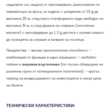
седалките със защита от претоварване, разположени по
периметъра на кръга, се издигат с ускорение от 1,3 g до
височина 25 м, след което платформата пада свободно на
височина 15 м, а след фазата на спиране (постоянни
магнити) с претоварване до 1, 2 g достига с нулева скорост
до позицията за слизане и качване на пътници.
Предимства: – висока пропускателна способност; –
комбинация от функции в един атракцион; –
свободно
падане
и
верижна въртележка
(по-пълно обхващане на
различни групи от потенциалните посетители); – кратък
период на възвръщаемост на инвестицията и ниска цена
на билета.
ТЕХНИЧЕСКИ ХАРАКТЕРИСТИКИ: