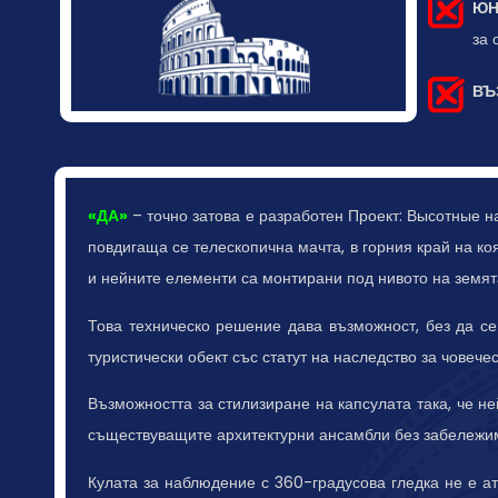
ЮН
за 
ВЪ
«ДА»
– точно затова е разработен Проект: Высотные н
повдигаща се телескопична мачта, в горния край на ко
и нейните елементи са монтирани под нивото на земят
Това техническо решение дава възможност, без да с
туристически обект със статут на наследство за човечес
Възможността за стилизиране на капсулата така, че н
съществуващите архитектурни ансамбли без забележи
Кулата за наблюдение с 360-градусова гледка не е атр