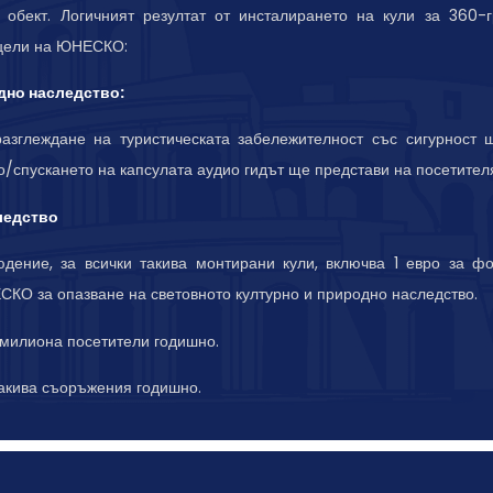
и обект. Логичният резултат от инсталирането на кули за 360-
 цели на ЮНЕСКО:
дно наследство:
азглеждане на туристическата забележителност със сигурност 
то/спускането на капсулата аудио гидът ще представи на посетител
ледство
ение, за всички такива монтирани кули, включва 1 евро за фо
КО за опазване на световното културно и природно наследство.
5 милиона посетители годишно.
такива съоръжения годишно.