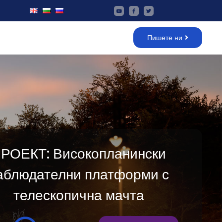
Пишете ни
РОЕКТ: Високопланински
аблюдателни платформи с
телескопична мачта