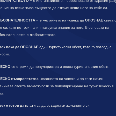
БОПИТСТВОТО
– е инстинктивното, необосновано от здравия раз
ание на всяко живо същество да открие нещо ново за себе си.
БОЗНАТЕЛНОСТТА –
е желанието на човека да
ОПОЗНАЕ
света 
е си, като по този начин натрупва знания за него. В основата на
ознателността е любопитството.
век иска да ОПОЗНАЕ
един туристически обект, като го погледне
исоко.
ЕСКО
се стреми да популяризира и опази туристическия обект.
ЕСКО възпрепятства
желанието на човека и по този начин
аничава своите възможности за популяризиране на туристическия
кт.
ек е готов да плати
за да осъществи желанието си.