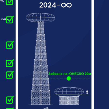
ум,
около