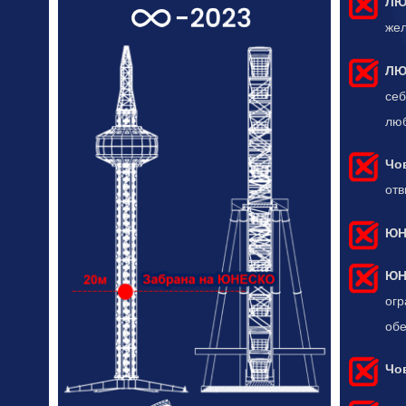
ЛЮ
жел
ЛЮ
себ
люб
Чо
отв
ЮН
ЮН
огр
обе
Чов