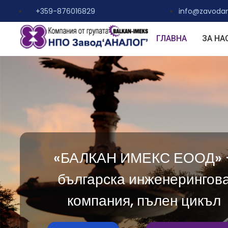
+359-876016829
info@zavoda
ГЛАВНА
ЗА НА
«БАЛКАН ИМЕКС ЕООД» 
българска инженерингов
компания, пълен цикъл