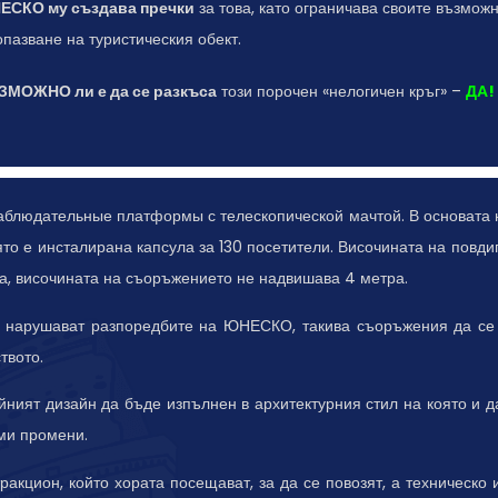
ЕСКО му създава пречки
за това, като ограничава своите възмож
опазване на туристическия обект.
ЗМОЖНО ли е да се разкъса
този порочен «нелогичен кръг» –
ДА!
аблюдательные платформы с телескопической мачтой. В основата н
ято е инсталирана капсула за 130 посетители. Височината на повдиг
а, височината на съоръжението не надвишава 4 метра.
е нарушават разпоредбите на ЮНЕСКО, такива съоръжения да се 
твото.
ейният дизайн да бъде изпълнен в архитектурния стил на която и д
ми промени.
акцион, който хората посещават, за да се повозят, а техническо 