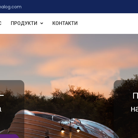
nalog.com
С
ПРОДУКТИ
КОНТАКТИ
–
П
а
н