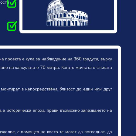
ности
а проекта е кула за наблюдение на 360 градуса, върху
ане на капсулата е 70 метра. Когато мачтата е сгъната
монтират в непосредствена близост до един или друг
а е историческа епоха, прави възможно запазването на
изделие, с помощта на което те могат да погледнат, да