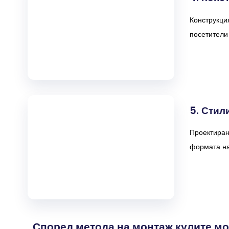
Конструкция
посетители
5. Стил
Проектирани
формата на
Според метода на монтаж кулите мо