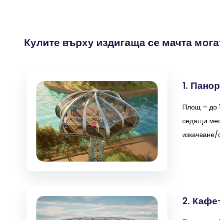
Кулите върху издигаща се мачта мога
1. Пано
Площ – до 1
седящи мест
изкачване/
2. Кафе