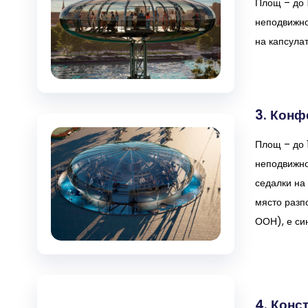
Площ – до 1
неподвижно
на капсула
3. Конф
Площ – до 1
неподвижно
седалки на 
място разп
ООН), е син
4. Конс