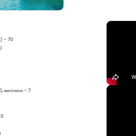
) – 70
0
0, височина – 7
40
и