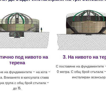
стично под нивото на
3. На нивото на те
терена
С поставяне на фундаментите –
0 метра. С общ брой стъпала –
не на фундаментите – на кота –
инсталиран асансьор
а. Влизането в капсулата става
дна група с общ брой стъпала –
до 15.