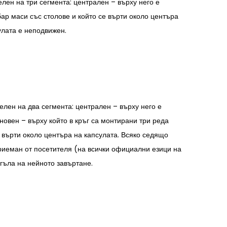
елен на три сегмента: централен – върху него е
р маси със столове и който се върти около центъра
улата е неподвижен.
делен на два сегмента: централен – върху него е
овен – върху който в кръг са монтирани три реда
е върти около центъра на капсулата. Всяко седящо
приеман от посетителя (на всички официални езици на
ъгъла на нейното завъртане.