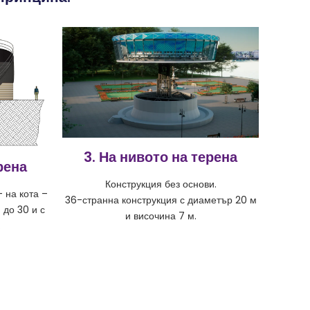
3. На нивото на терена
рена
Конструкция без основи.
 на кота –
36-странна конструкция с диаметър 20 м
 до 30 и с
и височина 7 м.
.