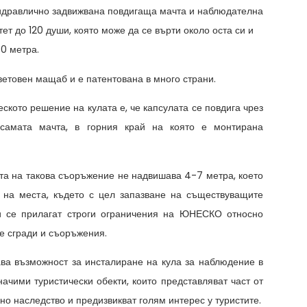
хидравлично задвижвана повдигаща мачта и наблюдателна
ет до 120 души, която може да се върти около оста си и
70 метра.
ветовен мащаб и е патентована в много страни.
ското решение на кулата е, че капсулата се повдига чрез
 самата мачта, в горния край на която е монтирана
та на такова съоръжение не надвишава 4-7 метра, което
 на места, където с цел запазване на съществуващите
жи се прилагат строги ограничения на ЮНЕСКО относно
е сгради и съоръжения.
ава възможност за инсталиране на кула за наблюдение в
начими туристически обекти, които представляват част от
но наследство и предизвикват голям интерес у туристите.