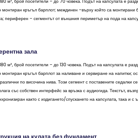
80 м², брой посетители – до 70 човека. Подът на капсулата е разд
 монтиран кръгъл барплот; междинен –върху който са монтирани ба
та; периферен – сегментът от външния периметър на пода на капс
ерентна зала
80 м², брой посетители – до 130 човека. Подът на капсулата е раз
 монтиран кръгъл барплот за наливане и сервиране на напитки; осн
различни по височина нива. Този сегмент с поставените седалки с
олага със собствен интерфейс за връзка с аудиогида. Текстът, въз
хронизиран както с издигането/спускането на капсулата, така и с 
трукция на кулата без фундамент