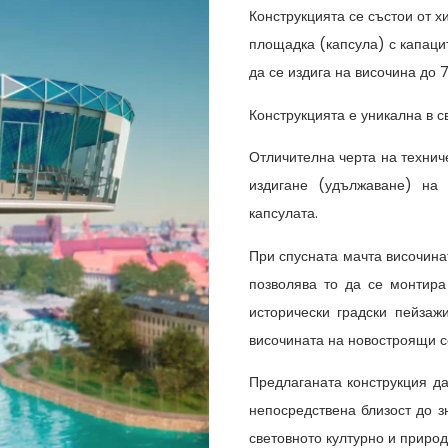
Конструкцията се състои от 
площадка (капсула) с капацит
да се издига на височина до 
Конструкцията е уникална в с
Отличителна черта на техниче
издигане (удължаване) на
капсулата.
При спусната мачта височина
позволява то да се монтира
исторически градски пейза
височината на новостроящи с
Предлаганата конструкция д
непосредствена близост до з
световното културно и природ