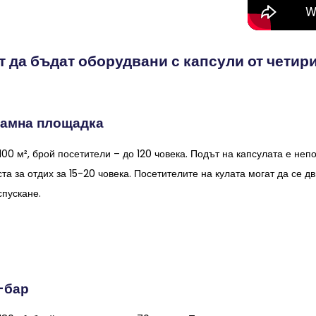
т да бъдат оборудвани с капсули от четири
рамна площадка
00 м², брой посетители – до 120 човека. Подът на капсулата е неп
а за отдих за 15-20 човека. Посетителите на кулата могат да се д
спускане.
-бар