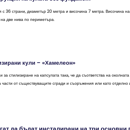
 с 36 страни, диаметър 20 метра и височина 7 метра. Височина на 
 на две нива по периметъра.
изирани кули – «Хамелеон»
 за стилизиране на капсулата така, че да съответства на околната
 части от съществуващите сгради и съоръжения или като отделно 
гат да бъдат инсталирани на три основни 