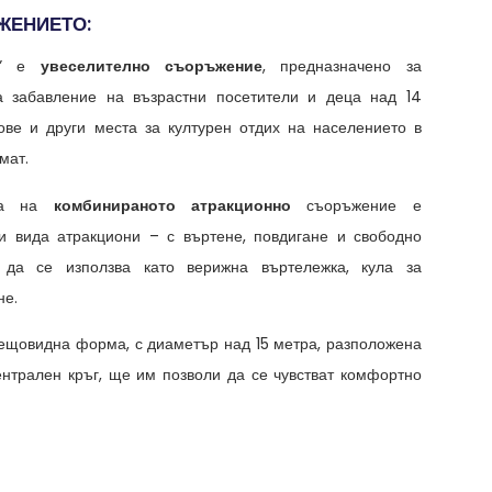
ЖЕНИЕТО:
XL” е
увеселително съоръжение
, предназначено за
за забавление на възрастни посетители и деца над 14
кове и други места за културен отдих на населението в
мат.
ика на
комбинираното атракционно
съоръжение е
и вида атракциони – с въртене, повдигане и свободно
 да се използва като верижна въртележка, кула за
не.
лещовидна форма, с диаметър над 15 метра, разположена
ентрален кръг, ще им позволи да се чувстват комфортно