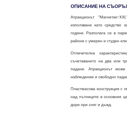
ОПИСАНИЕ НА СЪОРЪ
Атракционът “Магнетик-X
използване като средство 
години. Разполага се в пар
райони с умерен и студен кли
Отличителна характерист
съчетаването на два или тр
падане. Атракционът може
наблюдение и свободно пада
Пластмасова конструкция с 
над пътниците в основния ц
дори при сняг и дъжд.