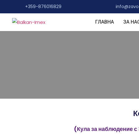
+359-876016829
info@zav
ГЛАВНА
ЗА НА
К
(Кула за наблюдение с