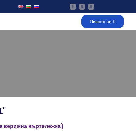
Пишете ни
L"
ка верижна въртележка)